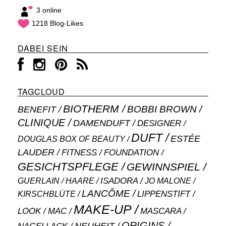
3 online
1218 Blog-Likes
DABEI SEIN
TAGCLOUD
BIOTHERM
BOBBI BROWN
BENEFIT
CLINIQUE
DAMENDUFT
DESIGNER
DUFT
ESTÉE
DOUGLAS BOX OF BEAUTY
LAUDER
FITNESS
FOUNDATION
GESICHTSPFLEGE
GEWINNSPIEL
ISADORA
GUERLAIN
JO MALONE
HAARE
LANCÔME
LIPPENSTIFT
KIRSCHBLÜTE
MAKE-UP
MASCARA
LOOK
MAC
ORIGINS