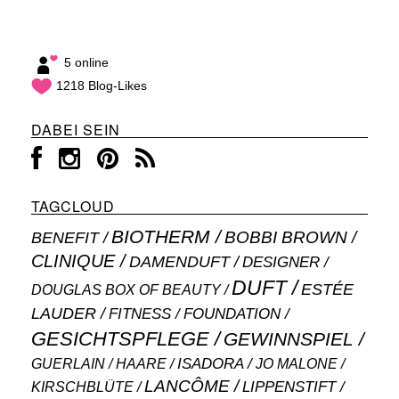
5 online
1218 Blog-Likes
DABEI SEIN
TAGCLOUD
BIOTHERM
BOBBI BROWN
BENEFIT
CLINIQUE
DAMENDUFT
DESIGNER
DUFT
ESTÉE
DOUGLAS BOX OF BEAUTY
LAUDER
FITNESS
FOUNDATION
GESICHTSPFLEGE
GEWINNSPIEL
ISADORA
GUERLAIN
JO MALONE
HAARE
LANCÔME
LIPPENSTIFT
KIRSCHBLÜTE