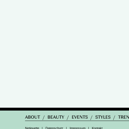
ABOUT
/
BEAUTY
/
EVENTS
/
STYLES
/
TRE
Netiquette
|
Datenschutz
|
Impressum
|
Kontakt