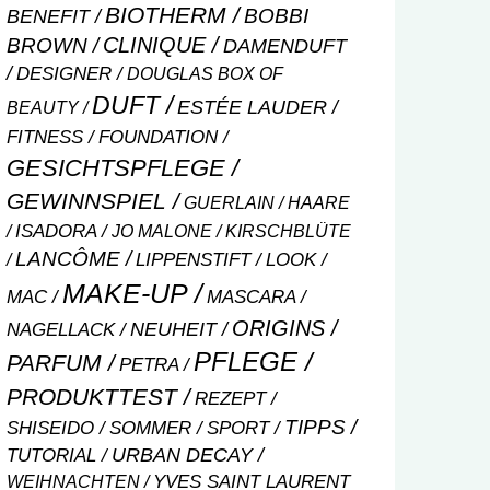
BIOTHERM
BOBBI
BENEFIT
CLINIQUE
BROWN
DAMENDUFT
DESIGNER
DOUGLAS BOX OF
DUFT
ESTÉE LAUDER
BEAUTY
FITNESS
FOUNDATION
GESICHTSPFLEGE
GEWINNSPIEL
GUERLAIN
HAARE
ISADORA
JO MALONE
KIRSCHBLÜTE
LANCÔME
LIPPENSTIFT
LOOK
MAKE-UP
MASCARA
MAC
ORIGINS
NEUHEIT
NAGELLACK
PFLEGE
PARFUM
PETRA
PRODUKTTEST
REZEPT
TIPPS
SHISEIDO
SOMMER
SPORT
URBAN DECAY
TUTORIAL
WEIHNACHTEN
YVES SAINT LAURENT