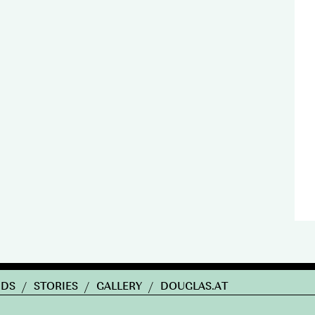
NDS
/
STORIES
/
GALLERY
/
DOUGLAS.AT