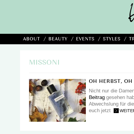
ABOUT
BEAUTY
EVENTS
STYLES
T
MISSONI
OH HERBST, OH
Nicht nur die Damen
Beitrag
gesehen habt
Abwechslung für die
euch jetzt
WEITE