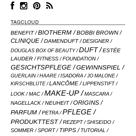
TAGCLOUD
BIOTHERM
BOBBI BROWN
BENEFIT
CLINIQUE
DAMENDUFT
DESIGNER
DUFT
ESTÉE
DOUGLAS BOX OF BEAUTY
LAUDER
FITNESS
FOUNDATION
GESICHTSPFLEGE
GEWINNSPIEL
ISADORA
GUERLAIN
JO MALONE
HAARE
LANCÔME
LIPPENSTIFT
KIRSCHBLÜTE
MAKE-UP
MASCARA
LOOK
MAC
ORIGINS
NEUHEIT
NAGELLACK
PFLEGE
PARFUM
PETRA
PRODUKTTEST
SHISEIDO
REZEPT
TIPPS
SOMMER
SPORT
TUTORIAL