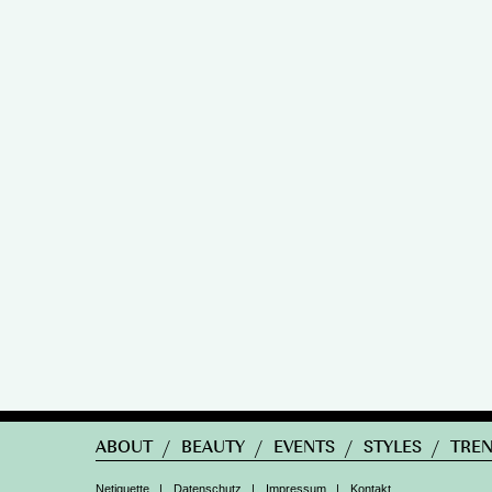
ABOUT
/
BEAUTY
/
EVENTS
/
STYLES
/
TRE
Netiquette
|
Datenschutz
|
Impressum
|
Kontakt