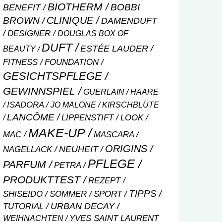
BIOTHERM
BOBBI
BENEFIT
CLINIQUE
BROWN
DAMENDUFT
DESIGNER
DOUGLAS BOX OF
DUFT
ESTÉE LAUDER
BEAUTY
FITNESS
FOUNDATION
GESICHTSPFLEGE
GEWINNSPIEL
GUERLAIN
HAARE
ISADORA
JO MALONE
KIRSCHBLÜTE
LANCÔME
LIPPENSTIFT
LOOK
MAKE-UP
MASCARA
MAC
ORIGINS
NEUHEIT
NAGELLACK
PFLEGE
PARFUM
PETRA
PRODUKTTEST
REZEPT
TIPPS
SHISEIDO
SOMMER
SPORT
URBAN DECAY
TUTORIAL
WEIHNACHTEN
YVES SAINT LAURENT