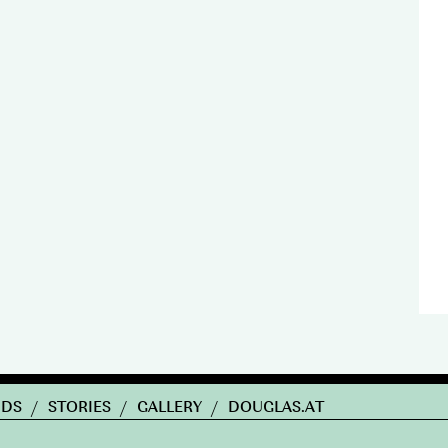
NDS
/
STORIES
/
GALLERY
/
DOUGLAS.AT