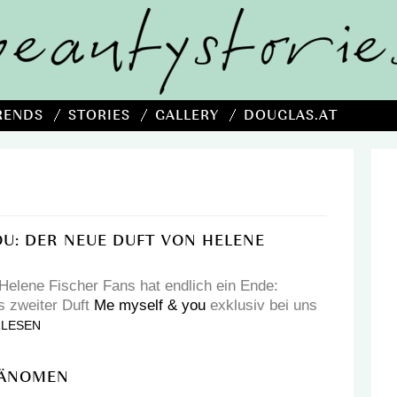
RENDS
STORIES
GALLERY
DOUGLAS.AT
OU: DER NEUE DUFT VON HELENE
 Helene Fischer Fans hat endlich ein Ende:
es zweiter Duft
Me myself & you
exklusiv bei uns
RLESEN
HÄNOMEN