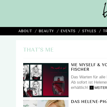
ABOUT
BEAUTY
EVENTS
STYLES
T
THAT’S ME
ME MYSELF & Y
FISCHER
Das Warten für alle
Ab sofort ist Helen
erhältlich!
WEITE
DAS HELENE-P