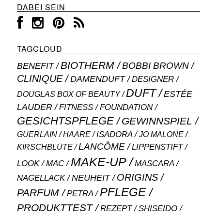
DABEI SEIN
TAGCLOUD
BIOTHERM
BOBBI BROWN
BENEFIT
CLINIQUE
DAMENDUFT
DESIGNER
DUFT
ESTÉE
DOUGLAS BOX OF BEAUTY
LAUDER
FITNESS
FOUNDATION
GESICHTSPFLEGE
GEWINNSPIEL
ISADORA
GUERLAIN
JO MALONE
HAARE
LANCÔME
LIPPENSTIFT
KIRSCHBLÜTE
MAKE-UP
MASCARA
LOOK
MAC
ORIGINS
NEUHEIT
NAGELLACK
PFLEGE
PARFUM
PETRA
PRODUKTTEST
SHISEIDO
REZEPT