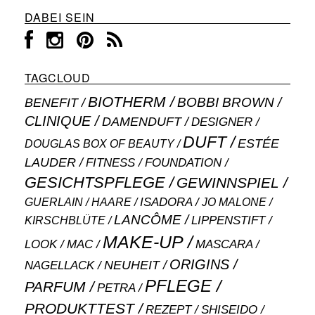
DABEI SEIN
TAGCLOUD
BIOTHERM
BOBBI BROWN
BENEFIT
CLINIQUE
DAMENDUFT
DESIGNER
DUFT
ESTÉE
DOUGLAS BOX OF BEAUTY
LAUDER
FITNESS
FOUNDATION
GESICHTSPFLEGE
GEWINNSPIEL
ISADORA
GUERLAIN
JO MALONE
HAARE
LANCÔME
LIPPENSTIFT
KIRSCHBLÜTE
MAKE-UP
MASCARA
LOOK
MAC
ORIGINS
NEUHEIT
NAGELLACK
PFLEGE
PARFUM
PETRA
PRODUKTTEST
SHISEIDO
REZEPT