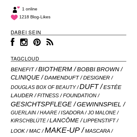
1 online
1218 Blog-Likes
DABEI SEIN
TAGCLOUD
BIOTHERM
BOBBI BROWN
BENEFIT
CLINIQUE
DAMENDUFT
DESIGNER
DUFT
ESTÉE
DOUGLAS BOX OF BEAUTY
LAUDER
FITNESS
FOUNDATION
GESICHTSPFLEGE
GEWINNSPIEL
ISADORA
GUERLAIN
JO MALONE
HAARE
LANCÔME
LIPPENSTIFT
KIRSCHBLÜTE
MAKE-UP
MASCARA
LOOK
MAC