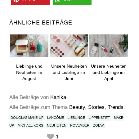
ÄHNLICHE BEITRÄGE
Lieblinge und
Unsere Neuheiten
Unsere Neuheiten
Neuheiten im
und Lieblinge im
und Lieblinge im
August
Juni
April
Alle Beiträge
von
Kanika
Alle Beiträge zum Thema
Beauty
,
Stories
,
Trends
DOUGLAS MAKE-UP
LANCÔME
LIEBLINGE
LIPPENSTIFT
MAKE-
UP
MICHAEL KORS
NEUHEITEN
NOVEMBER
ZOEVA
1