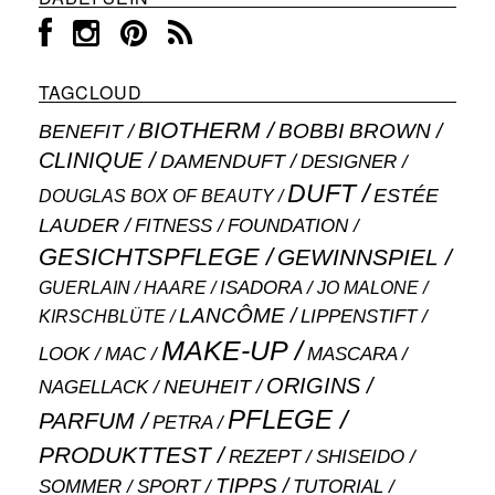
TAGCLOUD
BIOTHERM
BOBBI BROWN
BENEFIT
CLINIQUE
DAMENDUFT
DESIGNER
DUFT
ESTÉE
DOUGLAS BOX OF BEAUTY
LAUDER
FITNESS
FOUNDATION
GESICHTSPFLEGE
GEWINNSPIEL
ISADORA
GUERLAIN
JO MALONE
HAARE
LANCÔME
LIPPENSTIFT
KIRSCHBLÜTE
MAKE-UP
MASCARA
LOOK
MAC
ORIGINS
NEUHEIT
NAGELLACK
PFLEGE
PARFUM
PETRA
PRODUKTTEST
SHISEIDO
REZEPT
TIPPS
SOMMER
SPORT
TUTORIAL