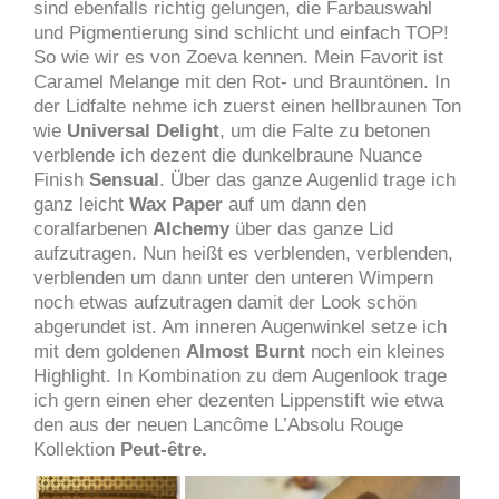
sind ebenfalls richtig gelungen, die Farbauswahl
und Pigmentierung sind schlicht und einfach TOP!
So wie wir es von Zoeva kennen. Mein Favorit ist
Caramel Melange mit den Rot- und Brauntönen. In
der Lidfalte nehme ich zuerst einen hellbraunen Ton
wie
Universal Delight
, um die Falte zu betonen
verblende ich dezent die dunkelbraune Nuance
Finish
Sensual
. Über das ganze Augenlid trage ich
ganz leicht
Wax Paper
auf um dann den
coralfarbenen
Alchemy
über das ganze Lid
aufzutragen. Nun heißt es verblenden, verblenden,
verblenden um dann unter den unteren Wimpern
noch etwas aufzutragen damit der Look schön
abgerundet ist. Am inneren Augenwinkel setze ich
mit dem goldenen
Almost Burnt
noch ein kleines
Highlight. In Kombination zu dem Augenlook trage
ich gern einen eher dezenten Lippenstift wie etwa
den aus der neuen Lancôme L’Absolu Rouge
Kollektion
Peut-être.