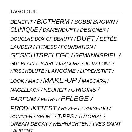
TAGCLOUD
BIOTHERM
BOBBI BROWN
BENEFIT
CLINIQUE
DAMENDUFT
DESIGNER
DUFT
ESTÉE
DOUGLAS BOX OF BEAUTY
LAUDER
FITNESS
FOUNDATION
GESICHTSPFLEGE
GEWINNSPIEL
ISADORA
GUERLAIN
JO MALONE
HAARE
LANCÔME
LIPPENSTIFT
KIRSCHBLÜTE
MAKE-UP
MASCARA
LOOK
MAC
ORIGINS
NEUHEIT
NAGELLACK
PFLEGE
PARFUM
PETRA
PRODUKTTEST
SHISEIDO
REZEPT
TIPPS
SOMMER
SPORT
TUTORIAL
URBAN DECAY
WEIHNACHTEN
YVES SAINT
LAURENT