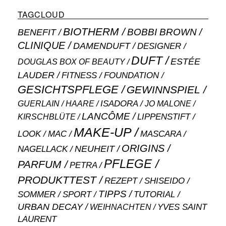
TAGCLOUD
BIOTHERM
BOBBI BROWN
BENEFIT
CLINIQUE
DAMENDUFT
DESIGNER
DUFT
ESTÉE
DOUGLAS BOX OF BEAUTY
LAUDER
FITNESS
FOUNDATION
GESICHTSPFLEGE
GEWINNSPIEL
ISADORA
GUERLAIN
JO MALONE
HAARE
LANCÔME
LIPPENSTIFT
KIRSCHBLÜTE
MAKE-UP
MASCARA
LOOK
MAC
ORIGINS
NEUHEIT
NAGELLACK
PFLEGE
PARFUM
PETRA
PRODUKTTEST
SHISEIDO
REZEPT
TIPPS
SOMMER
SPORT
TUTORIAL
URBAN DECAY
WEIHNACHTEN
YVES SAINT
LAURENT