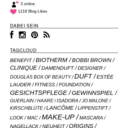
3 online
1218 Blog-Likes
DABEI SEIN
TAGCLOUD
BIOTHERM
BOBBI BROWN
BENEFIT
CLINIQUE
DAMENDUFT
DESIGNER
DUFT
ESTÉE
DOUGLAS BOX OF BEAUTY
LAUDER
FITNESS
FOUNDATION
GESICHTSPFLEGE
GEWINNSPIEL
ISADORA
GUERLAIN
JO MALONE
HAARE
LANCÔME
LIPPENSTIFT
KIRSCHBLÜTE
MAKE-UP
MASCARA
LOOK
MAC
ORIGINS
NEUHEIT
NAGELLACK