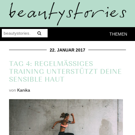
THEMEN
22. JANUAR 2017
TAG 4: REGELMÄSSIGES T
RAINING UNTERSTÜTZT DEINE S
ENSIBLE HAUT
von
Kanika