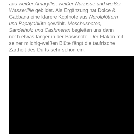
aus
weißer Amaryllis, weißer Narzisse und weißer
Wasserlilie
gebildet. Als Ergänzung hat Dolce &
Gabbana eine klarere Kopfnote aus
Nerolblöttern
und Papayablüte
gewählt.
Moschusnoten,
Sandelholz und Cashmeran
begleiten uns dann
noch etwas länger in der Basisnote. Der Flakon mit
seiner milchig-weißen Blüte fängt die taufrische
Zartheit des Dufts sehr schön ein.