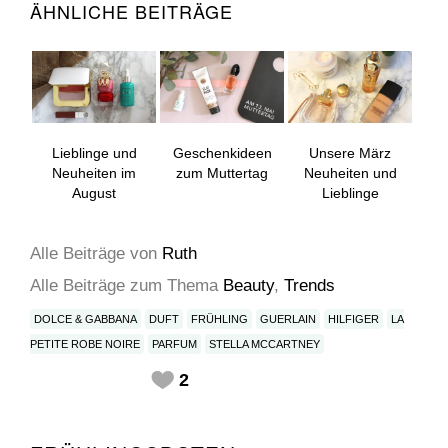
ÄHNLICHE BEITRÄGE
Lieblinge und
Geschenkideen
Unsere März
Neuheiten im
zum Muttertag
Neuheiten und
August
Lieblinge
Alle Beiträge
von
Ruth
Alle Beiträge zum Thema
Beauty
,
Trends
DOLCE & GABBANA
DUFT
FRÜHLING
GUERLAIN
HILFIGER
LA
PETITE ROBE NOIRE
PARFUM
STELLA MCCARTNEY
2