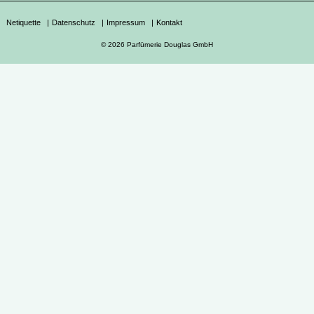
Netiquette
|
Datenschutz
|
Impressum
|
Kontakt
© 2026 Parfümerie Douglas GmbH