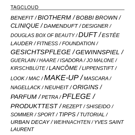
TAGCLOUD
BIOTHERM
BOBBI BROWN
BENEFIT
CLINIQUE
DAMENDUFT
DESIGNER
DUFT
ESTÉE
DOUGLAS BOX OF BEAUTY
LAUDER
FITNESS
FOUNDATION
GESICHTSPFLEGE
GEWINNSPIEL
ISADORA
GUERLAIN
JO MALONE
HAARE
LANCÔME
LIPPENSTIFT
KIRSCHBLÜTE
MAKE-UP
MASCARA
LOOK
MAC
ORIGINS
NEUHEIT
NAGELLACK
PFLEGE
PARFUM
PETRA
PRODUKTTEST
SHISEIDO
REZEPT
TIPPS
SOMMER
SPORT
TUTORIAL
URBAN DECAY
WEIHNACHTEN
YVES SAINT
LAURENT