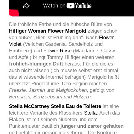
Die fröhliche Farbe und die hübsche Blüte von
Hilfiger Woman Flower Marigold
zeigen schon
von außen „Hier ist Frühling drin“. Nach
Flower
Violet
(Veilchen Gardenia, Sandelholz und
Himbeere) und
Flower Rose
(Mandarine, Cassis
und Apfel) bringt Tommy Hilfiger einen weiteren
fröhlich-blumigen Duft
heraus. Für die die es
auch nicht wissen (ich musste selbst erst einmal
das allwissende Internet befragen) Marigold heißt
übersetzt Ringelblume. Den Beginn machen
Freesie, Jasmin
und
Maiglöckchen
, gefolgt von
Bernstein, Benzoebaum und Hölzern.
Stella McCartney Stella Eau de Toilette
ist eine
leichtere Variante des Klassikers
Stella
. Auch das
Flakon ist mit seinem Nudeton und dem
Punktemuster deutlich
jünger und zarter gehalten
und gefällt mir persönlich sehr gut. Die Kopfnote