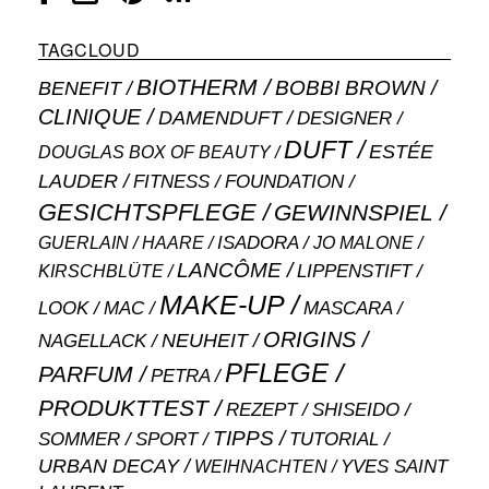
TAGCLOUD
BIOTHERM
BOBBI BROWN
BENEFIT
CLINIQUE
DAMENDUFT
DESIGNER
DUFT
ESTÉE
DOUGLAS BOX OF BEAUTY
LAUDER
FITNESS
FOUNDATION
GESICHTSPFLEGE
GEWINNSPIEL
ISADORA
GUERLAIN
JO MALONE
HAARE
LANCÔME
LIPPENSTIFT
KIRSCHBLÜTE
MAKE-UP
MASCARA
LOOK
MAC
ORIGINS
NEUHEIT
NAGELLACK
PFLEGE
PARFUM
PETRA
PRODUKTTEST
SHISEIDO
REZEPT
TIPPS
SOMMER
SPORT
TUTORIAL
URBAN DECAY
WEIHNACHTEN
YVES SAINT